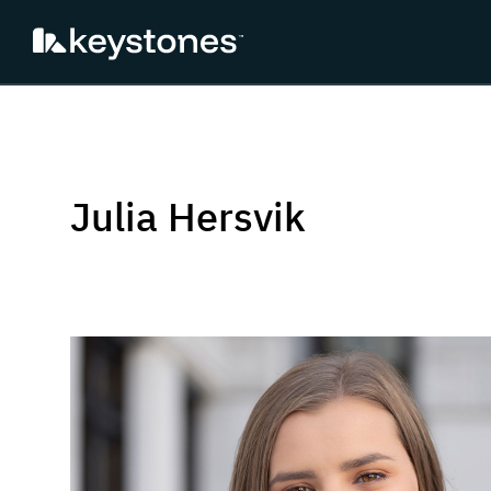
Hopp
til
innhold
Julia Hersvik