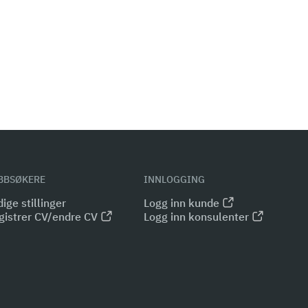
BBSØKERE
INNLOGGING
ige stillinger
Logg inn kunde
gistrer CV/endre CV
Logg inn konsulenter