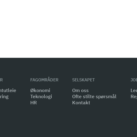
ER
FAGOMRÅDER
SELSKAPET
JO
tutleie
Økonomi
Om oss
Led
ring
Teknologi
Ofte stilte spørsmål
Re
HR
Kontakt