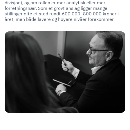
divisjon), og om rollen er mer analytisk eller mer
forretningsnær. Som et grovt anslag ligger mange
stillinger ofte et sted rundt 600 000–800 000 kroner i
året, men både lavere og høyere nivåer forekommer.