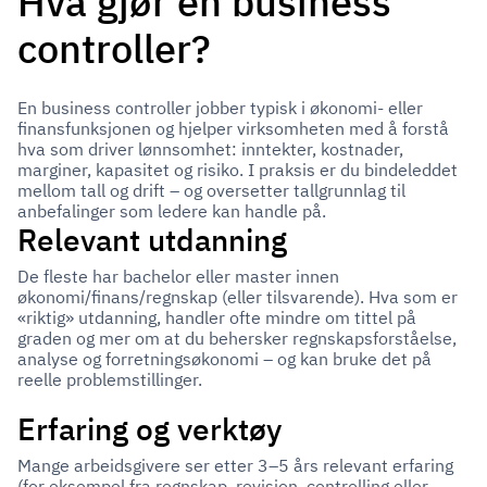
Hva gjør en business
controller?
En business controller jobber typisk i økonomi- eller
finansfunksjonen og hjelper virksomheten med å forstå
hva som driver lønnsomhet: inntekter, kostnader,
marginer, kapasitet og risiko. I praksis er du bindeleddet
mellom tall og drift – og oversetter tallgrunnlag til
anbefalinger som ledere kan handle på.
Relevant utdanning
De fleste har bachelor eller master innen
økonomi/finans/regnskap (eller tilsvarende). Hva som er
«riktig» utdanning, handler ofte mindre om tittel på
graden og mer om at du behersker regnskapsforståelse,
analyse og forretningsøkonomi – og kan bruke det på
reelle problemstillinger.
Erfaring og verktøy
Mange arbeidsgivere ser etter 3–5 års relevant erfaring
(for eksempel fra regnskap, revisjon, controlling eller