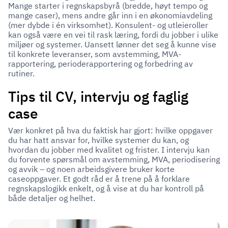
Mange starter i regnskapsbyrå (bredde, høyt tempo og
mange caser), mens andre går inn i en økonomiavdeling
(mer dybde i én virksomhet). Konsulent- og utleieroller
kan også være en vei til rask læring, fordi du jobber i ulike
miljøer og systemer. Uansett lønner det seg å kunne vise
til konkrete leveranser, som avstemming, MVA-
rapportering, perioderapportering og forbedring av
rutiner.
Tips til CV, intervju og faglig
case
Vær konkret på hva du faktisk har gjort: hvilke oppgaver
du har hatt ansvar for, hvilke systemer du kan, og
hvordan du jobber med kvalitet og frister. I intervju kan
du forvente spørsmål om avstemming, MVA, periodisering
og avvik – og noen arbeidsgivere bruker korte
caseoppgaver. Et godt råd er å trene på å forklare
regnskapslogikk enkelt, og å vise at du har kontroll på
både detaljer og helhet.