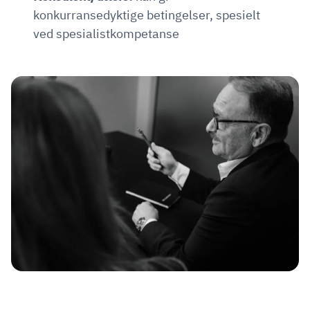
konkurransedyktige betingelser, spesielt
ved spesialistkompetanse