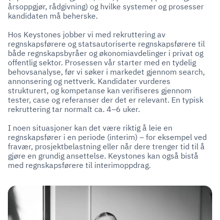
årsoppgjør, rådgivning) og hvilke systemer og prosesser
kandidaten må beherske.
Hos Keystones jobber vi med rekruttering av
regnskapsførere og statsautoriserte regnskapsførere til
både regnskapsbyråer og økonomiavdelinger i privat og
offentlig sektor. Prosessen vår starter med en tydelig
behovsanalyse, før vi søker i markedet gjennom search,
annonsering og nettverk. Kandidater vurderes
strukturert, og kompetanse kan verifiseres gjennom
tester, case og referanser der det er relevant. En typisk
rekruttering tar normalt ca. 4–6 uker.
I noen situasjoner kan det være riktig å leie en
regnskapsfører i en periode (interim) – for eksempel ved
fravær, prosjektbelastning eller når dere trenger tid til å
gjøre en grundig ansettelse. Keystones kan også bistå
med regnskapsførere til interimoppdrag.