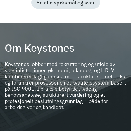
Se alle spørsmål og svar
500 000–550 000 kroner, mens erfarne og
statsautoriserte kan ligge fra ca. 700 000 og opp mot
900 000+ kroner. Bransje, geografi og rolleinnhold
påvirker nivået.
Om Keystones
Keystones jobber med rekruttering og utleie av
spesialister innen økonomi, teknologi og HR. Vi
kombinerer faglig innsikt med strukturert metodikk
og forankrer prosessene i et kvalitetssystem basert
på ISO 9001. I praksis betyr det tydelig
behovsanalyse, strukturert vurdering og et
profesjonelt beslutningsgrunnlag – både for
arbeidsgiver og kandidat.