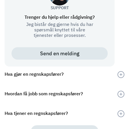
SUPPORT
Trenger du hjelp eller rådgivning?
Jeg bistår deg gjerne hvis du har
spørsmål knyttet til våre
tjenester eller prosesser.
Send en melding
Hva gjør en regnskapsfører?
En regnskapsfører jobber med føring av regnskap,
avstemming, MVA og rapportering, og ofte også støtte til
Hvordan få jobb som regnskapsfører?
perioderapportering og forbedring av rutiner. I mange
virksomheter er rollen blitt mer rådgivende, særlig der
Vanlige veier inn er relevant utdanning
regnskapet er digitalisert.
(økonomi/regnskap), praktisk erfaring fra byrå eller
Hva tjener en regnskapsfører?
økonomiavdeling, og systemkompetanse. For enkelte
roller kan statsautorisasjon være et krav eller en fordel.
Lønn varierer med erfaring, ansvar og autorisasjon. Et
indikativt bilde er at nyutdannede ofte ligger rundt